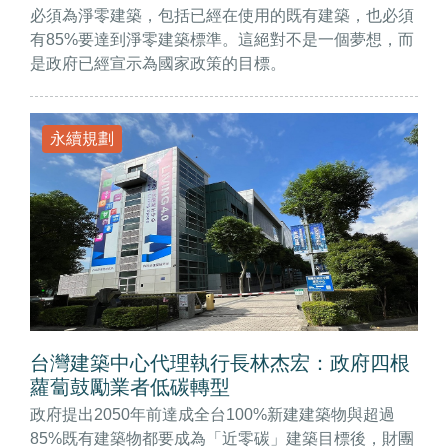
必須為淨零建築，包括已經在使用的既有建築，也必須
有85%要達到淨零建築標準。這絕對不是一個夢想，而
是政府已經宣示為國家政策的目標。
永續規劃
台灣建築中心代理執行長林杰宏：政府四根
蘿蔔鼓勵業者低碳轉型
政府提出2050年前達成全台100%新建建築物與超過
85%既有建築物都要成為「近零碳」建築目標後，財團