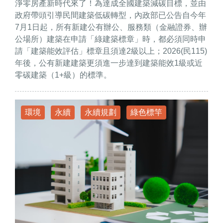
淨零房產新時代來了！為達成全國建築減碳目標，並由
政府帶頭引導民間建築低碳轉型，內政部已公告自今年
7月1日起，所有新建公有辦公、服務類（金融證券、辦
公場所）建築在申請「綠建築標章」時，都必須同時申
請「建築能效評估」標章且須達2級以上；2026(民115)
年後，公有新建建築更須進一步達到建築能效1級或近
零碳建築（1+級）的標準。
環境
永續
永續規劃
綠色標竿