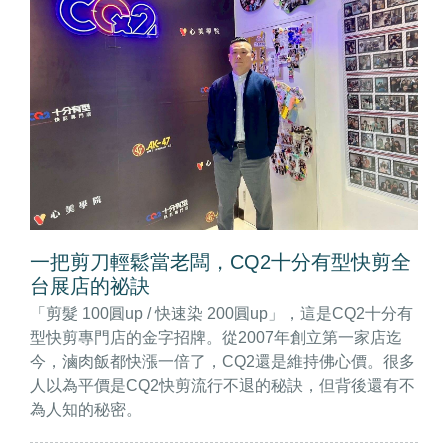
一把剪刀輕鬆當老闆，CQ2十分有型快剪全
台展店的祕訣
「剪髮 100圓up / 快速染 200圓up」，這是CQ2十分有
型快剪專門店的金字招牌。從2007年創立第一家店迄
今，滷肉飯都快漲一倍了，CQ2還是維持佛心價。很多
人以為平價是CQ2快剪流行不退的秘訣，但背後還有不
為人知的秘密。