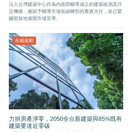
法人台灣建築中心作為內政部輔導成立的建築檢測及評
定機構，被賦予輔導市場低碳轉型的重責大任，並已緊
鑼密鼓地展開市場宣導。
永續規劃
力拚房產淨零，2050全台新建築與85%既有
建築要達近零碳