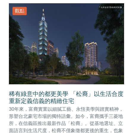
觀點
稀有綠意中的都更美學 「松裔」以生活合度
重新定義信義的精緻住宅
30年來，富裔實業以細膩工藝、永恆美學與踏實精神，
形塑台北豪宅市場的獨特語彙。如今，富裔攜手三菱地
所，在信義區推出最新作品「松裔」。從基地選址、立
面語言到生活尺度，松裔不僅象徵都更後的重生，也象