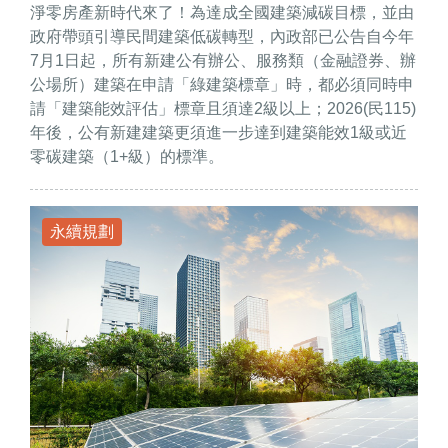
淨零房產新時代來了！為達成全國建築減碳目標，並由
政府帶頭引導民間建築低碳轉型，內政部已公告自今年
7月1日起，所有新建公有辦公、服務類（金融證券、辦
公場所）建築在申請「綠建築標章」時，都必須同時申
請「建築能效評估」標章且須達2級以上；2026(民115)
年後，公有新建建築更須進一步達到建築能效1級或近
零碳建築（1+級）的標準。
永續規劃