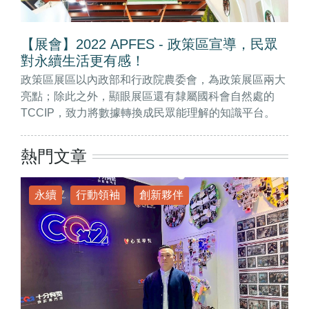
【展會】2022 APFES - 政策區宣導，民眾
對永續生活更有感！
政策區展區以內政部和行政院農委會，為政策展區兩大
亮點；除此之外，顯眼展區還有隸屬國科會自然處的
TCCIP，致力將數據轉換成民眾能理解的知識平台。
熱門文章
永續
行動領袖
創新夥伴