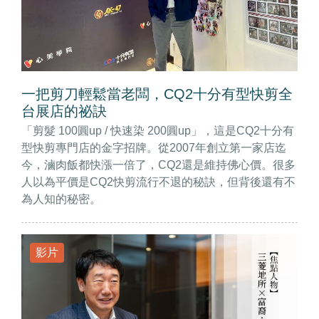
一把剪刀輕鬆當老闆，CQ2十分有型快剪全
台展店的祕訣
「剪髮 100圓up / 快速染 200圓up」，這是CQ2十分有
型快剪專門店的金字招牌。從2007年創立第一家店迄
今，滷肉飯都快漲一倍了，CQ2還是維持佛心價。很多
人以為平價是CQ2快剪流行不退的秘訣，但背後還有不
為人知的秘密。
影片