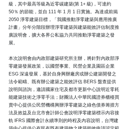
級，其中最高等級為近零碳建築(第 1+ 級)，可達約
50％ 的節能，並自 111 年 1 月 1 日實施。為達成前揭
2050 淨零建築目標，「我國推動淨零建築與應用推廣
計畫」分年分階段辦理淨零建築與建築能效評估制度推
廣說明會，擴大各界公私協力共同推動淨零建築之發
展。
本次說明會由內政部建築研究所主辦，將針對內政部淨
零建築發展政策，以國營事業、民營企業及園區企業
ESG 深遠發展，基於自身興辦廠房或辦公建築開發之
法令範疇、既有辦公建築之能效評估 BERS 盤查提供
說明與諮詢，邀請國家住宅及都市更新中心說明近零耗
能建築技術之淨零手法；財團法人中華民國證券櫃檯買
賣中心提供公民營機構興辦淨零建築之綠色債券籌措方
法及效益及台北市會計師公會說明淨零建築標示內容接
軌 IFRS 國際會計永續準則的時程及內容說明，台灣建
築中心提供公有民有既有建築物之建築能效申請認定範