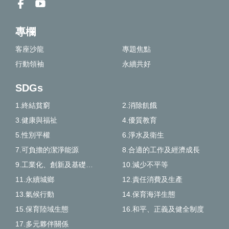
專欄
客座沙龍
專題焦點
行動領袖
永續共好
SDGs
1.終結貧窮
2.消除飢餓
3.健康與福祉
4.優質教育
5.性別平權
6.淨水及衛生
7.可負擔的潔淨能源
8.合適的工作及經濟成長
9.工業化、創新及基礎建設
10.減少不平等
11.永續城鄉
12.責任消費及生產
13.氣候行動
14.保育海洋生態
15.保育陸域生態
16.和平、正義及健全制度
17.多元夥伴關係