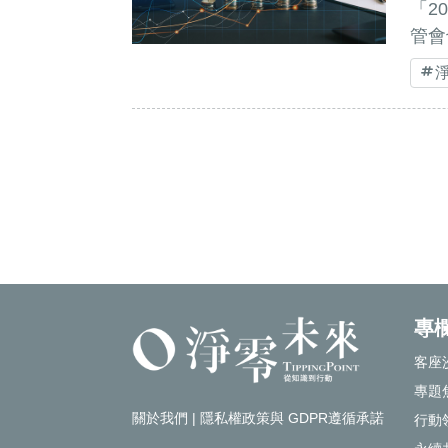
「2
管會
專
客座
專題
關於我們
|
隱私權政策與 GDPR遵循承諾
行動