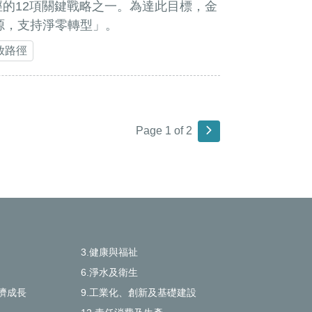
徑的12項關鍵戰略之一。為達此目標，金
源，支持淨零轉型」。
放路徑
Page 1 of 2
3.健康與福祉
6.淨水及衛生
濟成長
9.工業化、創新及基礎建設