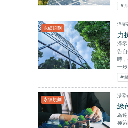
淨零碳
永續規劃
力
淨零
告自
時，
一步
淨零碳
永續規劃
綠
為達
種策