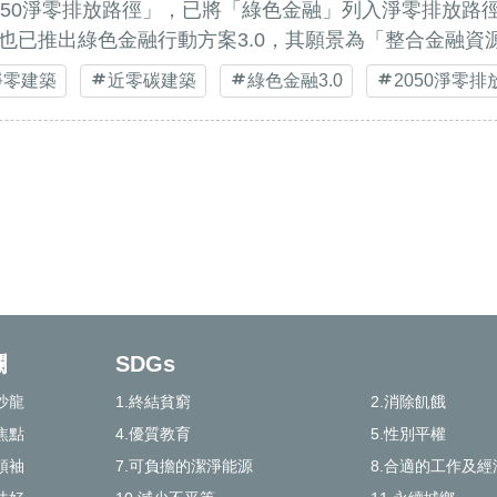
050淨零排放路徑」，已將「綠色金融」列入淨零排放路
也已推出綠色金融行動方案3.0，其願景為「整合金融資
淨零建築
近零碳建築
綠色金融3.0
2050淨零排
欄
SDGs
沙龍
1.終結貧窮
2.消除飢餓
焦點
4.優質教育
5.性別平權
領袖
7.可負擔的潔淨能源
8.合適的工作及經