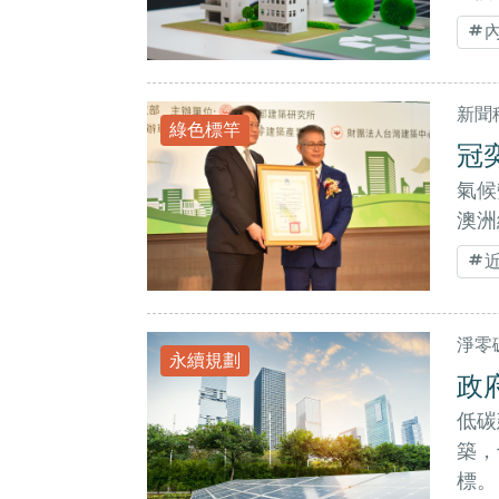
新聞
綠色標竿
冠
氣候
澳洲
淨零碳
永續規劃
政
低碳
築，
標。