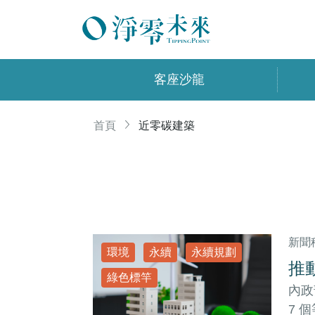
客座沙龍
首頁
近零碳建築
新聞
環境
永續
永續規劃
推
綠色標竿
內政
7 