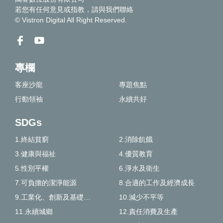
若您有任何意見或指教，請
與我們聯絡
© Vistron Digital All Right Reserved.
專欄
客座沙龍
專題焦點
行動領袖
永續共好
SDGs
1.終結貧窮
2.消除飢餓
3.健康與福祉
4.優質教育
5.性別平權
6.淨水及衛生
7.可負擔的潔淨能源
8.合適的工作及經濟成長
9.工業化、創新及基礎建設
10.減少不平等
11.永續城鄉
12.責任消費及生產