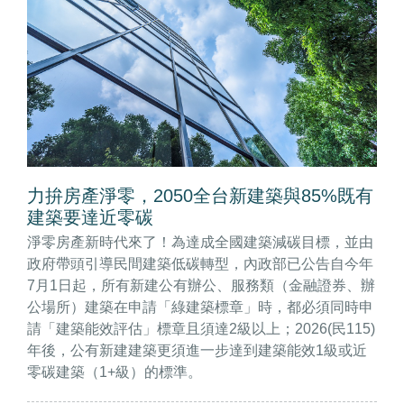
力拚房產淨零，2050全台新建築與85%既有
建築要達近零碳
淨零房產新時代來了！為達成全國建築減碳目標，並由
政府帶頭引導民間建築低碳轉型，內政部已公告自今年
7月1日起，所有新建公有辦公、服務類（金融證券、辦
公場所）建築在申請「綠建築標章」時，都必須同時申
請「建築能效評估」標章且須達2級以上；2026(民115)
年後，公有新建建築更須進一步達到建築能效1級或近
零碳建築（1+級）的標準。