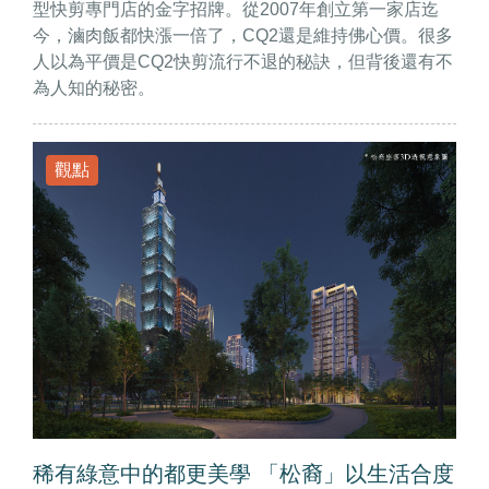
型快剪專門店的金字招牌。從2007年創立第一家店迄
今，滷肉飯都快漲一倍了，CQ2還是維持佛心價。很多
人以為平價是CQ2快剪流行不退的秘訣，但背後還有不
為人知的秘密。
觀點
稀有綠意中的都更美學 「松裔」以生活合度