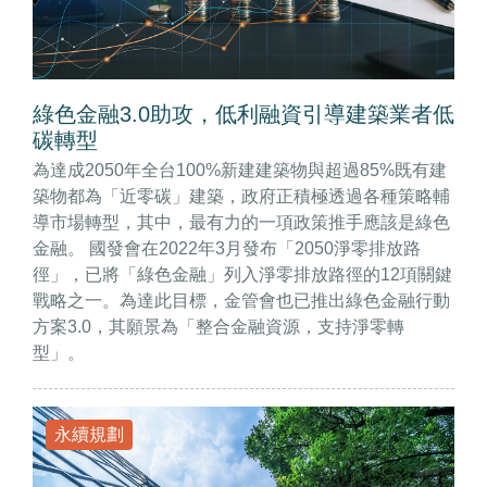
綠色金融3.0助攻，低利融資引導建築業者低
碳轉型
為達成2050年全台100%新建建築物與超過85%既有建
築物都為「近零碳」建築，政府正積極透過各種策略輔
導市場轉型，其中，最有力的一項政策推手應該是綠色
金融。 國發會在2022年3月發布「2050淨零排放路
徑」，已將「綠色金融」列入淨零排放路徑的12項關鍵
戰略之一。為達此目標，金管會也已推出綠色金融行動
方案3.0，其願景為「整合金融資源，支持淨零轉
型」。
永續規劃