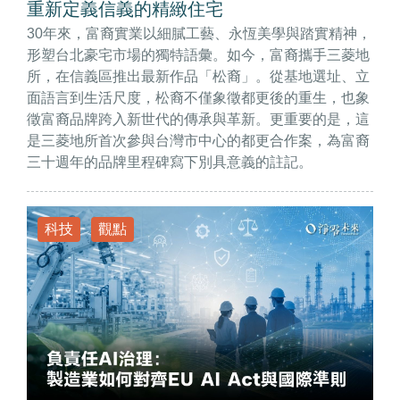
重新定義信義的精緻住宅
30年來，富裔實業以細膩工藝、永恆美學與踏實精神，
形塑台北豪宅市場的獨特語彙。如今，富裔攜手三菱地
所，在信義區推出最新作品「松裔」。從基地選址、立
面語言到生活尺度，松裔不僅象徵都更後的重生，也象
徵富裔品牌跨入新世代的傳承與革新。更重要的是，這
是三菱地所首次參與台灣市中心的都更合作案，為富裔
三十週年的品牌里程碑寫下別具意義的註記。
科技
觀點