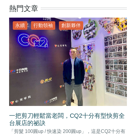
熱門文章
永續
行動領袖
創新夥伴
一把剪刀輕鬆當老闆，CQ2十分有型快剪全
台展店的祕訣
「剪髮 100圓up / 快速染 200圓up」，這是CQ2十分有