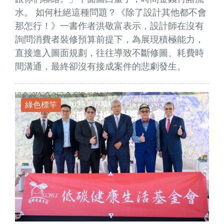
水。 如何杜絕這種問題？《除了設計其他都不會
那怎行！》一書作者洪敬富表示，設計師在沒有
詢問消費者裝修預算前提下，為展現積極能力，
直接進入圖面規劃，往往導致不斷修圖、耗費時
間溝通，最終卻沒有接成案件的悲劇發生。
綠色標竿