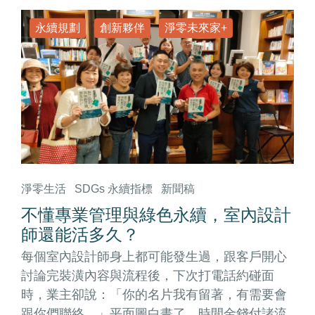
永續規劃
創新夥伴
淨零未來家+
淨零生活
SDGs 永續指標
新聞稿
不懂專業管理與綠色永續，室內設計
師還能活多久？
每個室內設計師身上都可能發生過，跟客戶開心
討論完裝潢內容與流程後，下次打電話約碰面
時，業主卻說：「你的名片我有留著，有需要會
跟你們聯絡。」平面圖白畫了，時間金錢付諸流