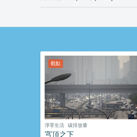
觀點
淨零生活
碳排放量
宆頂之下